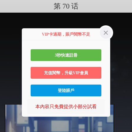
第 70 话
VIP卡過期，賬戶閱幣不足
3秒快速註冊
充值閱幣，升級VIP會員
登陸賬戶
本內容只免費提供小部分試看