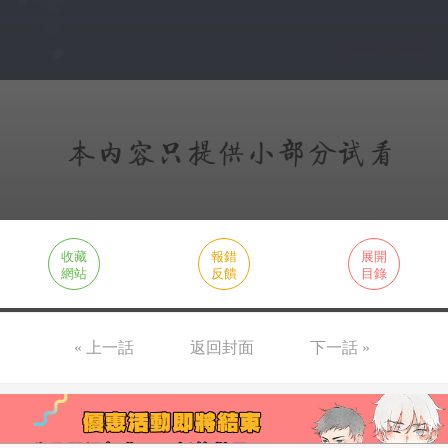
收藏
報錯
展開
網站
反饋
目錄
« 上一話
返回封面
下一話 »